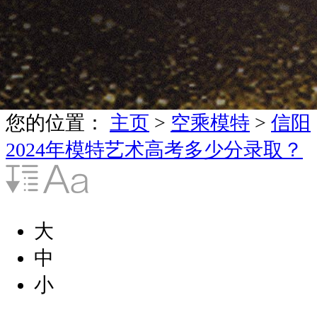
您的位置：
主页
>
空乘模特
>
信阳
2024年模特艺术高考多少分录取？
大
中
小