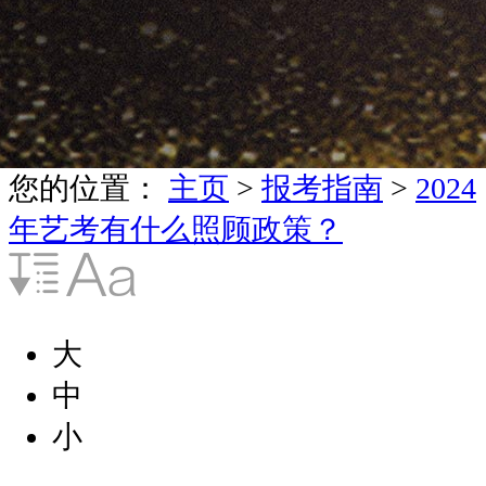
您的位置：
主页
>
报考指南
>
2024
年艺考有什么照顾政策？
大
中
小