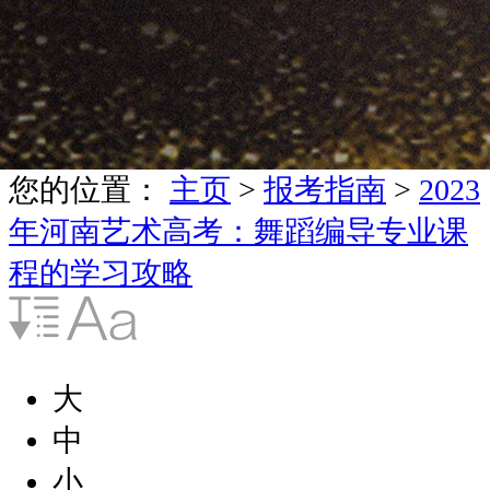
您的位置：
主页
>
报考指南
>
2023
年河南艺术高考：舞蹈编导专业课
程的学习攻略
大
中
小