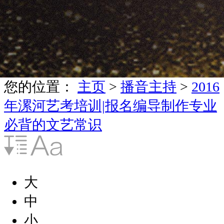
您的位置：
主页
>
播音主持
>
2016
年漯河艺考培训|报名编导制作专业
必背的文艺常识
大
中
小