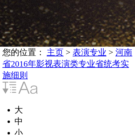
您的位置：
主页
>
表演专业
>
河南
省2016年影视表演类专业省统考实
施细则
大
中
小