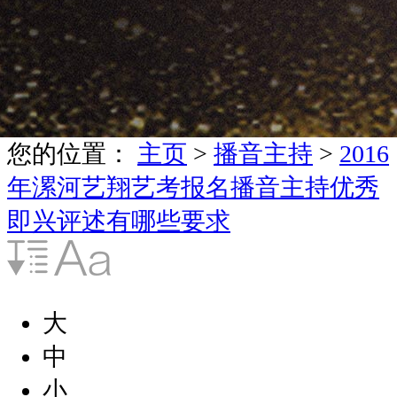
您的位置：
主页
>
播音主持
>
2016
年漯河艺翔艺考报名播音主持优秀
即兴评述有哪些要求
大
中
小